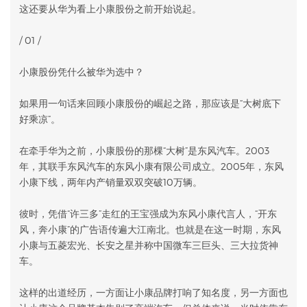
这还要从华为看上小康股份之前开始说起。
/ 01 /
小康股份凭什么被华为选中？
如果用一句话来回顾小康股份的崛起之路，那应该是“大树底下
好乘凉”。
在牵手华为之前，小康股份的那棵“大树”是东风汽车。2003
年，其联手东风汽车的东风小康有限公司成立。2005年，东风
小康下线，两年内产销量双双突破10万辆。
彼时，凭借“许三多”走红的王宝强成为东风小康代言人，“开东
风，奔小康”的广告语传遍大江南北。也就是在这一时期，东风
小康与五菱宏光、长安之星并称中国微车三巨头、三大拉货神
车。
这样的出道经历，一方面让小康品牌打响了知名度，另一方面也