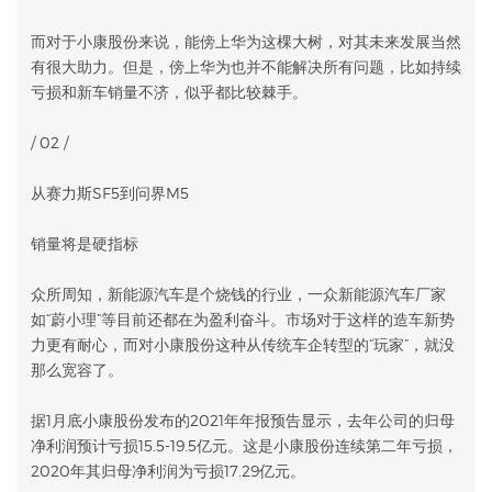
而对于小康股份来说，能傍上华为这棵大树，对其未来发展当然
有很大助力。但是，傍上华为也并不能解决所有问题，比如持续
亏损和新车销量不济，似乎都比较棘手。
/ 02 /
从赛力斯SF5到问界M5
销量将是硬指标
众所周知，新能源汽车是个烧钱的行业，一众新能源汽车厂家
如“蔚小理”等目前还都在为盈利奋斗。市场对于这样的造车新势
力更有耐心，而对小康股份这种从传统车企转型的“玩家”，就没
那么宽容了。
据1月底小康股份发布的2021年年报预告显示，去年公司的归母
净利润预计亏损15.5-19.5亿元。这是小康股份连续第二年亏损，
2020年其归母净利润为亏损17.29亿元。