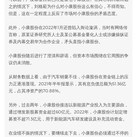
之的情况下，刘格菘为什么对小康股份这么有信心，不得而知。
但是，这在一定程度上反应了市场对小康股份的矛盾态度。
此外，小康股份在2022年1月还曾陷入舆论漩涡，当时有网络传
言称，原某证券研究所人士及某公募基金量化人士或涉嫌操纵证
券及内幕交易华为合作企业，矛头直指小康股份。
小康股份随后进行了澄清和辟谣，但资本市场围绕在它周围的争
议仍未消散。
从财务数据上看，由于汽车销量不佳，小康股份在资金链上的压
力正逐渐显现。2021年半年报显示，其有息负债总额为51.36亿
元，占其净资产的70.88%。
另外，过去两年，小康股份接连以新能源产业投入为主要源由，
通过增发新股募资金超过60亿元。2022年，小康股份计划定增
募资不超71.3亿元，用于新能源汽车研发建设及补充流动资金。
在业绩不振的情况下，要继续走下去，小康股份必须通过不停的